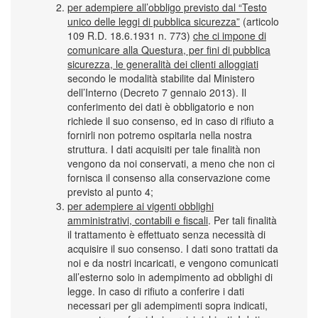
per adempiere all’obbligo previsto dal “Testo
unico delle leggi di pubblica sicurezza”
(articolo
109 R.D. 18.6.1931 n. 773)
che ci impone di
comunicare alla Questura, per fini di pubblica
sicurezza, le generalità dei clienti alloggiati
secondo le modalità stabilite dal Ministero
dell’Interno (Decreto 7 gennaio 2013). Il
conferimento dei dati è obbligatorio e non
richiede il suo consenso, ed in caso di rifiuto a
fornirli non potremo ospitarla nella nostra
struttura. I dati acquisiti per tale finalità non
vengono da noi conservati, a meno che non ci
fornisca il consenso alla conservazione come
previsto al punto 4;
per adempiere ai vigenti obblighi
amministrativi, contabili e fiscali
. Per tali finalità
il trattamento è effettuato senza necessità di
acquisire il suo consenso. I dati sono trattati da
noi e da nostri incaricati, e vengono comunicati
all’esterno solo in adempimento ad obblighi di
legge. In caso di rifiuto a conferire i dati
necessari per gli adempimenti sopra indicati,