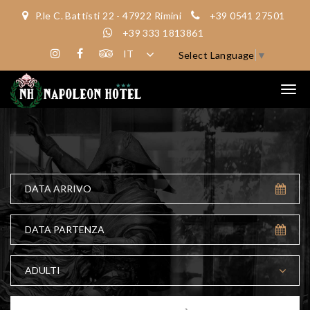
P.le C. Battisti 22 - 47922 Rimini
+39 0541 27501
+39 333 1813861
Select Language
▼